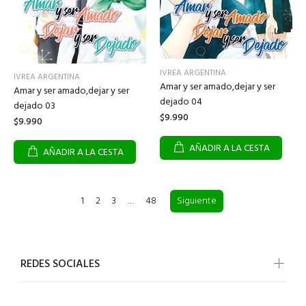
IVREA ARGENTINA
IVREA ARGENTINA
Amar y ser amado,dejar y ser
Amar y ser amado,dejar y ser
dejado 04
dejado 03
$9.990
$9.990
AÑADIR A LA CESTA
AÑADIR A LA CESTA
1
2
3
…
48
Siguiente
REDES SOCIALES