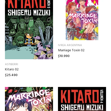
IVREA ARGENTINA
Marriage Toxin 02
$10.990
ASTIBERRI
Kitaro 02
$25.490