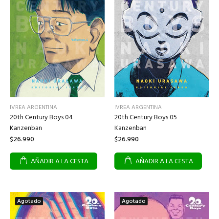
IVREA ARGENTINA
IVREA ARGENTINA
20th Century Boys 04
20th Century Boys 05
Kanzenban
Kanzenban
$26.990
$26.990
AÑADIR A LA CESTA
AÑADIR A LA CESTA
Agotado
Agotado