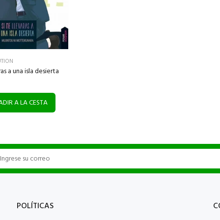
TION
as a una isla desierta
DIR A LA CESTA
POLÍTICAS
C