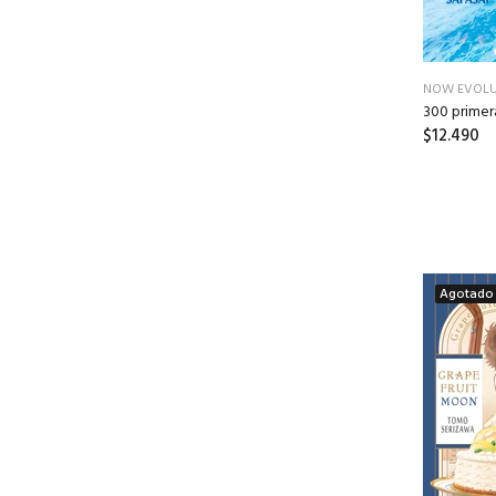
NOW EVOLU
300 primera
$12.490
Agotado