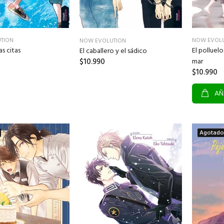
TION
NOW EVOL
NOW EVOLUTION
s citas
El polluelo
El caballero y el sádico
$10.990
mar
$10.990
AÑ
Agotado