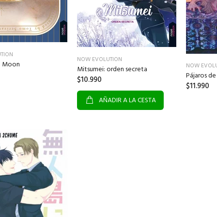
TION
NOW EVOLUTION
it Moon
NOW EVOL
Mitsumei: orden secreta
Pájaros de 
$10.990
$11.990
AÑADIR A LA CESTA