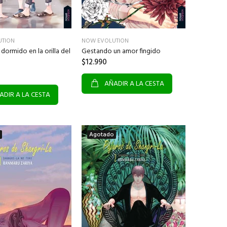
UTION
NOW EVOLUTION
 dormido en la orilla del
Gestando un amor fingido
$12.990
AÑADIR A LA CESTA
ADIR A LA CESTA
Agotado