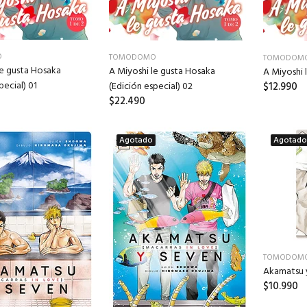
O
TOMODOMO
TOMODOM
le gusta Hosaka
A Miyoshi le gusta Hosaka
A Miyoshi 
pecial) 01
$12.990
(Edición especial) 02
$22.490
Agotado
Agotado
TOMODOM
Akamatsu 
$10.990