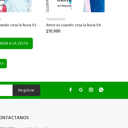
O
TOMODOMO
ando cesa la lluvia 03
Amor es cuando cesa la lluvia 04
$10.990
ADIR A LA CESTA
nte
Registrar
ONTACTANOS