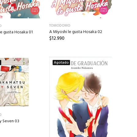
TOMODOMO
O
A Miyoshi le gusta Hosaka 02
le gusta Hosaka 01
$12.990
Agotado
O
y Seven 03