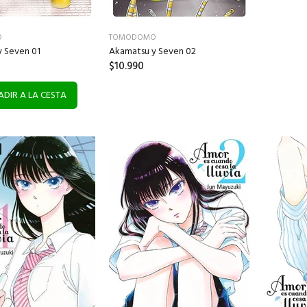
O
TOMODOMO
 Seven 01
Akamatsu y Seven 02
$10.990
DIR A LA CESTA