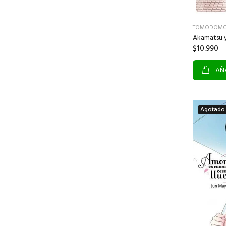
TOMODOM
Akamatsu y
$10.990
AÑA
Agotado