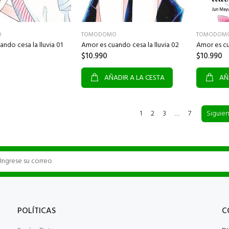
TOMODOM
TOMODOMO
O
Amor es cu
Amor es cuando cesa la lluvia 02
ndo cesa la lluvia 01
$10.990
$10.990
AÑ
AÑADIR A LA CESTA
1
2
3
…
7
Siguie
POLÍTICAS
C