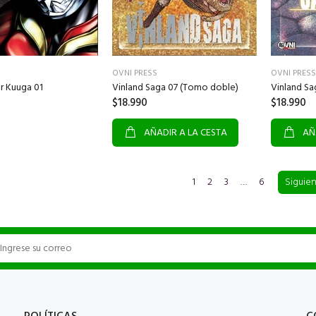
OVNI PRESS
OVNI PRESS
Vinland Sa
r Kuuga 01
Vinland Saga 07 (Tomo doble)
$18.990
$18.990
AÑ
AÑADIR A LA CESTA
1
2
3
…
6
Siguie