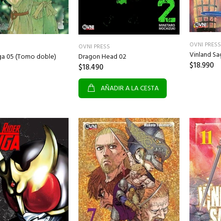
OVNI PRESS
OVNI PRESS
Vinland S
ga 05 (Tomo doble)
Dragon Head 02
$18.990
$18.490
AÑADIR A LA CESTA