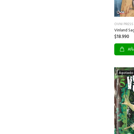
OVNI PRESS
Vinland Sa
$18.990
AÑA
Agotado