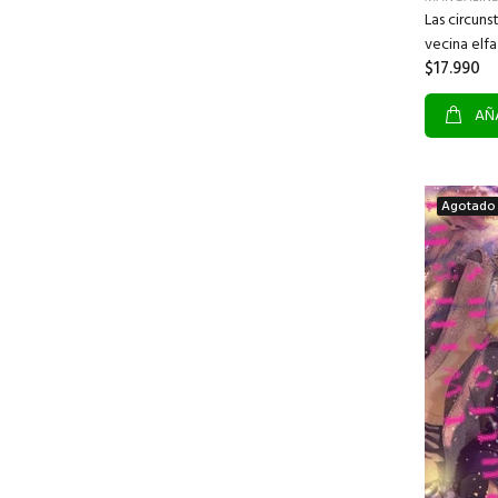
Las circuns
vecina elfa
$17.990
AÑA
Agotado