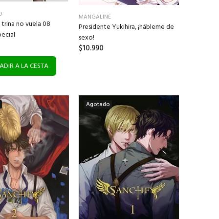
O
MANGALINE
 trina no vuela 08
Presidente Yukihira, ¡hábleme de
pecial
sexo!
$10.990
ADIR A LA CESTA
Agotado