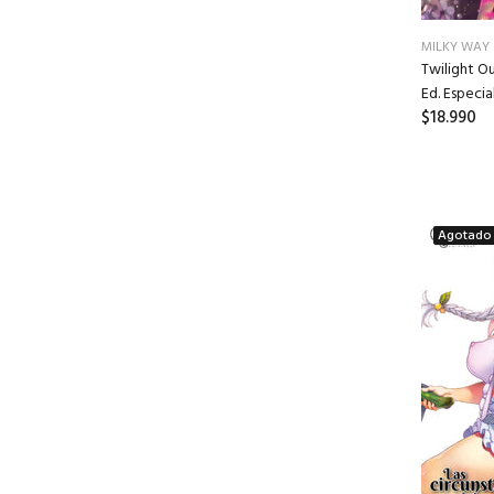
MILKY WAY
Twilight O
Ed. Especia
$18.990
Agotado