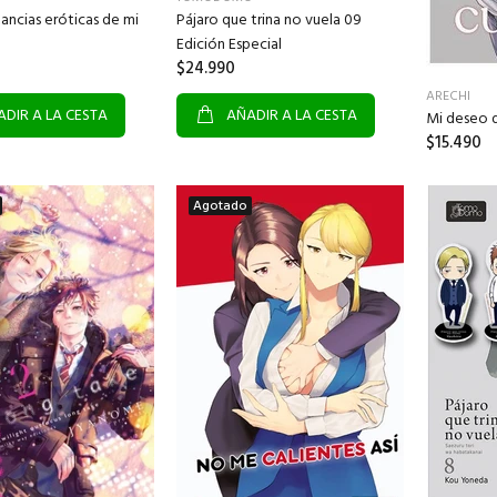
tancias eróticas de mi
Pájaro que trina no vuela 09
Edición Especial
$24.990
ARECHI
DIR A LA CESTA
AÑADIR A LA CESTA
Mi deseo d
$15.490
Agotado