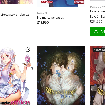
TOMODOM
Pájaro que
KEMURI
utfocus Long Take 02
Edición Es
No me calientes así
l
$24.990
$13.990
AÑ
Agotado