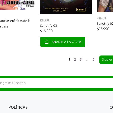
KEMURI
tancias eróticas de la
KEMURI
Sanctify 0
Sanctify 03
e casa
$16.990
$16.990
AÑADIR A LA CESTA
1
2
3
…
5
Siguie
POLÍTICAS
C