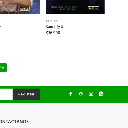
KEMURI
2
Sanctify 01
$16.990
nte
Registrar
ONTACTANOS