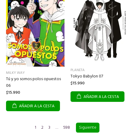
PLANETA
MILKY WAY
Tokyo Babylon 07
Tú y yo somos polos opuestos
$15.990
06
$15.990
AÑADIR A LA CESTA
AÑADIR A LA CESTA
1
2
3
…
598
Siguiente