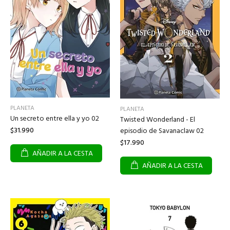
PLANETA
PLANETA
Un secreto entre ella y yo 02
Twisted Wonderland - El
$31.990
episodio de Savanaclaw 02
$17.990
AÑADIR A LA CESTA
AÑADIR A LA CESTA