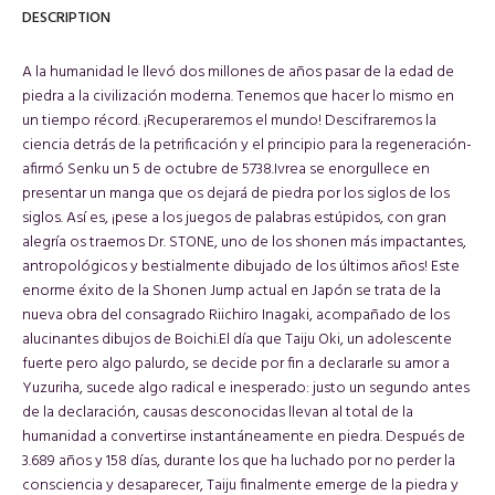
DESCRIPTION
A la humanidad le llevó dos millones de años pasar de la edad de
piedra a la civilización moderna. Tenemos que hacer lo mismo en
un tiempo récord. ¡Recuperaremos el mundo! Descifraremos la
ciencia detrás de la petrificación y el principio para la regeneración-
afirmó Senku un 5 de octubre de 5738.Ivrea se enorgullece en
presentar un manga que os dejará de piedra por los siglos de los
siglos. Así es, ¡pese a los juegos de palabras estúpidos, con gran
alegría os traemos Dr. STONE, uno de los shonen más impactantes,
antropológicos y bestialmente dibujado de los últimos años! Este
enorme éxito de la Shonen Jump actual en Japón se trata de la
nueva obra del consagrado Riichiro Inagaki, acompañado de los
alucinantes dibujos de Boichi.El día que Taiju Oki, un adolescente
fuerte pero algo palurdo, se decide por fin a declararle su amor a
Yuzuriha, sucede algo radical e inesperado: justo un segundo antes
de la declaración, causas desconocidas llevan al total de la
humanidad a convertirse instantáneamente en piedra. Después de
3.689 años y 158 días, durante los que ha luchado por no perder la
consciencia y desaparecer, Taiju finalmente emerge de la piedra y