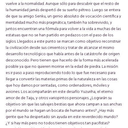
vuelve a la normalidad. Aunque sólo para descubrir que el resto de
la humanidad jamás despertó de su sueño pétreo. Luego se entera
de que su amigo Senku, un genio absoluto de vocación científica y
mentalidad mucho más pragmática, también ha sobrevivido, y
juntos encuentran una fórmula para volver a la vida a muchas de las
estatuas que no se han partido en pedazos con el paso de los
siglos. Llegados a este punto se marcan como objetivo reconstruir
la civilización desde sus cimientos y tratar de alcanzar el mismo
desarrollo tecnológico que había antes de la catástrofe de origen
desconocido. Pero tienen que hacerlo de la forma más acelerada
posible ya que no quieren morirse en la edad de piedra. La misión
es ir paso a paso reproduciendo todo lo que fue necesario para
llegar a convertir las materias primas de la naturaleza en las cosas
que hoy damos por sentadas, como ordenadores, móviles y
aviones. Los acompañarán en este desafío Yuzuriha, el eterno
amor de de Taiju, y otros variopintos personajes. ¿Lograrán su
objetivo sin que las salvajes bestias que ahora campan a sus anchas
por el mundo se hagan un bocata de humano antes? ¿Hay más
gente que ha despertado sin ayuda en este reverdecido mundo?
¿Y si hay más pero no todos tienen objetivos tan pacifistas?