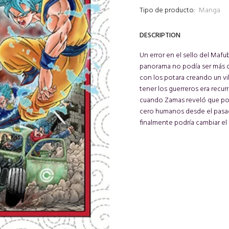
Tipo de producto:
Manga
DESCRIPTION
Un error en el sello del Maf
panorama no podía ser más d
con los potara creando un v
tener los guerreros era recurr
cuando Zamas reveló que pos
cero humanos desde el pasad
finalmente podría cambiar el c