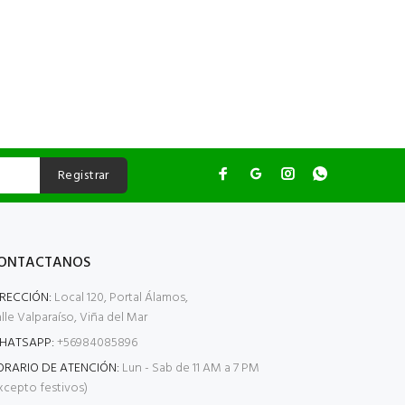
Registrar
ONTACTANOS
IRECCIÓN:
Local 120, Portal Álamos,
lle Valparaíso, Viña del Mar
HATSAPP:
+56984085896
ORARIO DE ATENCIÓN:
Lun - Sab de 11 AM a 7 PM
xcepto festivos)