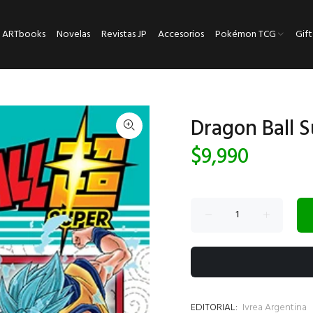
ARTbooks
Novelas
Revistas JP
Accesorios
Pokémon TCG
Gift
Dragon Ball S
$9,990
EDITORIAL:
Ivrea Argentina