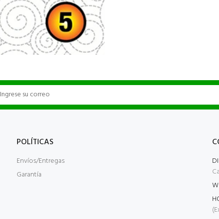
POLÍTICAS
C
Envíos/Entregas
D
Ca
Garantía
W
H
(E