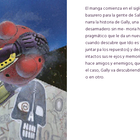
El manga comienza en el sigl
basurero para la gente de Sa
narra la historia de Gally, u
desarmadero sin me- moria has
pragmático que le da un nuev
cuando descubre que Ido es 
juntar pa los repuestos) y d
intactos sus re ejos y memor
hace amigos y enemigos, que q
el caso, Gally va descubriend
o en otro.