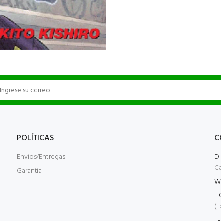
POLÍTICAS
C
Envíos/Entregas
D
Ca
Garantía
W
H
(E
E-