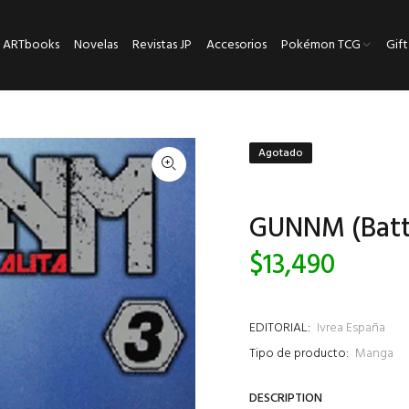
ARTbooks
Novelas
Revistas JP
Accesorios
Pokémon TCG
Gift
Agotado
GUNNM (Battl
$13,490
EDITORIAL:
Ivrea España
Tipo de producto:
Manga
DESCRIPTION