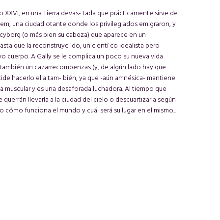
o XXVI, en una Tierra devas- tada que prácticamente sirve de
lem, una ciudad otante donde los privilegiados emigraron, y
na cyborg (o más bien su cabeza) que aparece en un
ta que la reconstruye Ido, un cientí co idealista pero
o cuerpo. A Gally se le complica un poco su nueva vida
también un cazarrecompenzas (y, de algún lado hay que
ecide hacerlo ella tam- bién, ya que -aún amnésica- mantiene
ia muscular y es una desaforada luchadora. Al tiempo que
uerrán llevarla a la ciudad del cielo o descuartizarla según
o cómo funciona el mundo y cuál será su lugar en el mismo...