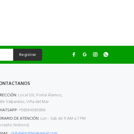
Registrar
ONTACTANOS
IRECCIÓN:
Local 120, Portal Álamos,
lle Valparaíso, Viña del Mar
HATSAPP:
+56984085896
ORARIO DE ATENCIÓN:
Lun - Sab de 11 AM a 7 PM
xcepto festivos)
MAIL:
clubdelgoblin@gmail.com