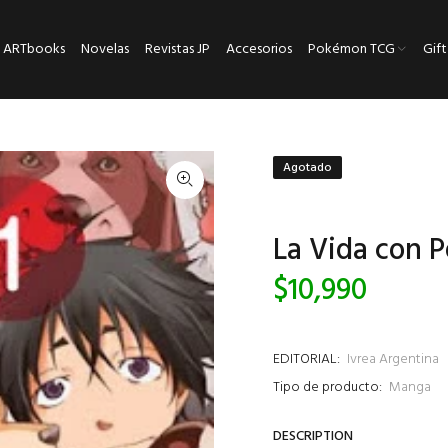
ARTbooks
Novelas
Revistas JP
Accesorios
Pokémon TCG
Gift
Agotado
La Vida con P
$10,990
EDITORIAL:
Ivrea Argentina
Tipo de producto:
Manga
DESCRIPTION