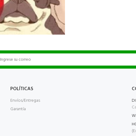
POLÍTICAS
C
Envíos/Entregas
D
Ca
Garantía
W
H
(E