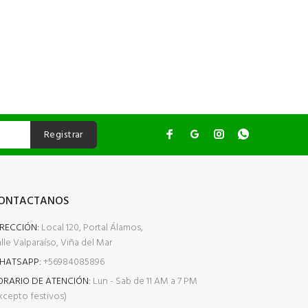
Registrar
ONTACTANOS
IRECCIÓN:
Local 120, Portal Álamos,
lle Valparaíso, Viña del Mar
HATSAPP:
+56984085896
ORARIO DE ATENCIÓN:
Lun - Sab de 11 AM a 7 PM
xcepto festivos)