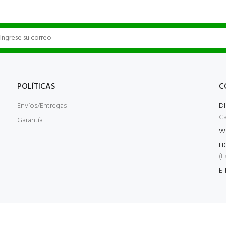
POLÍTICAS
C
Envíos/Entregas
D
Ca
Garantía
W
H
(E
E-