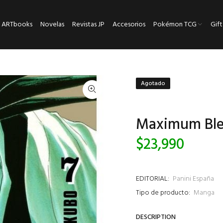
ARTbooks
Novelas
Revistas JP
Accesorios
Pokémon TCG
Gift
Agotado
Maximum Ble
$23,990
EDITORIAL:
Panini España
Tipo de producto:
Manga
DESCRIPTION