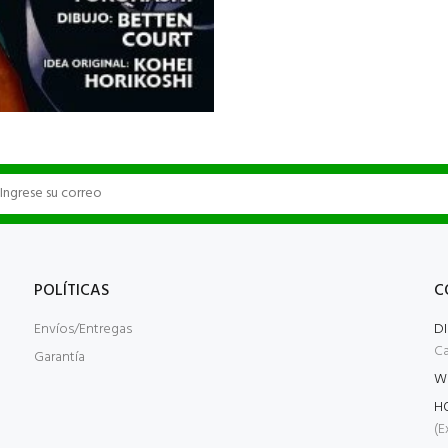
POLÍTICAS
C
Envíos/Entregas
D
Ca
Garantía
W
H
(E