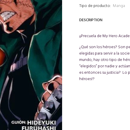
Tipo de producto:
Manga
DESCRIPTION
¡¡Precuela de My Hero Acade
¿Qué son los héroes? Son p
elegidas para servir a la soc
mundo, hay otro tipo de héro
“elegidos” por nadie y actúan
es entonces su justicia? Lo 
héroes!?