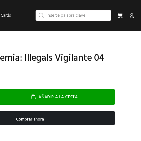
 Cards
mia: Illegals Vigilante 04
AÑADIR A LA CESTA
Comprar ahora