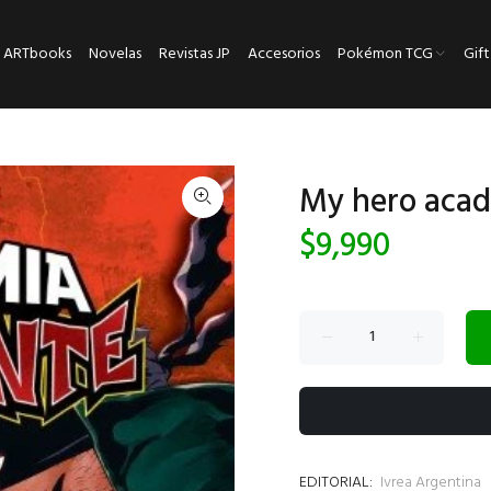
ARTbooks
Novelas
Revistas JP
Accesorios
Pokémon TCG
Gift
My hero acade
$9,990
EDITORIAL:
Ivrea Argentina