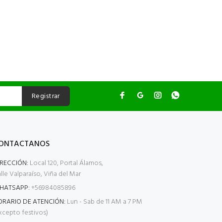
Registrar
ONTACTANOS
IRECCIÓN:
Local 120, Portal Álamos,
lle Valparaíso, Viña del Mar
HATSAPP:
+56984085896
ORARIO DE ATENCIÓN:
Lun - Sab de 11 AM a 7 PM
xcepto festivos)