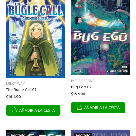
IVREA ESPAÑA
MILKY WAY
Bug Ego 02
The Bugle Call 01
$15.990
$14.490
AÑADIR A LA CESTA
AÑADIR A LA CESTA
Agotado
Agotado