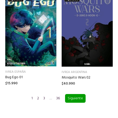
IVREA ESPAÑA
IVREA ARGENTINA
Bug Ego 01
Mosquito Wars 02
$15.990
$40.990
1
2
3
…
36
Siguiente