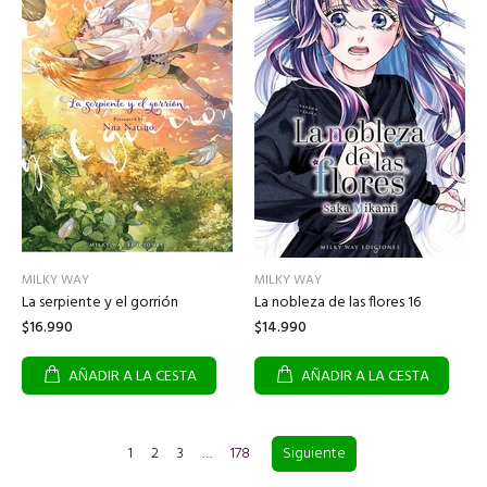
MILKY WAY
MILKY WAY
La serpiente y el gorrión
La nobleza de las flores 16
$16.990
$14.990
AÑADIR A LA CESTA
AÑADIR A LA CESTA
1
2
3
…
178
Siguiente