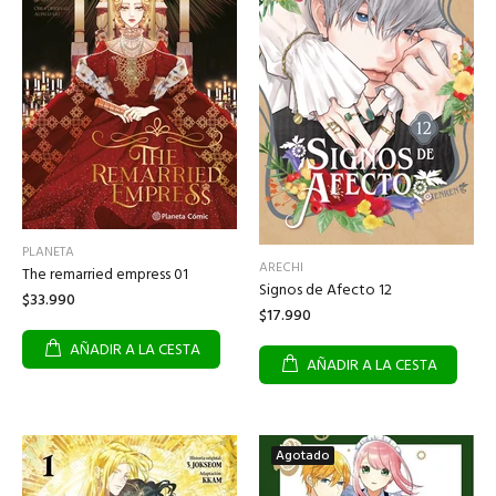
PLANETA
ARECHI
The remarried empress 01
Signos de Afecto 12
$33.990
$17.990
AÑADIR A LA CESTA
AÑADIR A LA CESTA
Agotado