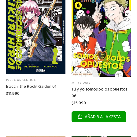
IVREA ARGENTINA
MILKY WAY
Bocchi the Rock! Gaiden 01
Tú y yo somos polos opuestos
$11.990
06
$15.990
AÑADIR A LA CESTA